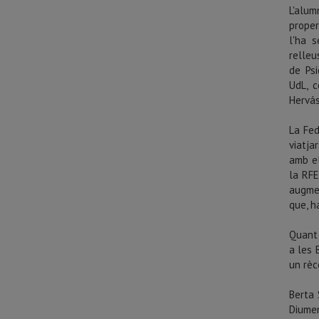
L'alum
proper
l'ha 
relleu
de Psi
UdL, 
Hervás
La Fed
viatja
amb el
la RFE
augmen
que, h
Quant 
a les 
un rèc
Berta 
Diumen