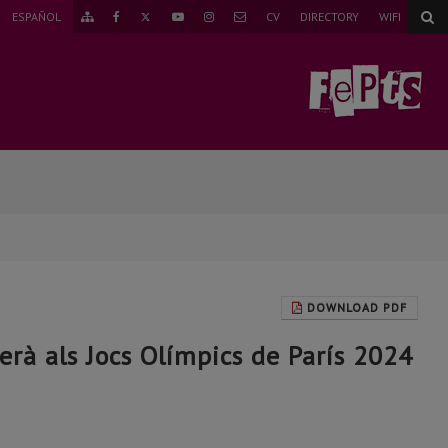
TWITTER
ESPAÑOL
CV
DIRECTORY
WIFI
GO
FACEBOOK
YOUTUBE
INSTAGRAM
MAIL
TO
THE
SITEMAP
DOWNLOAD PDF
serà als Jocs Olímpics de París 2024