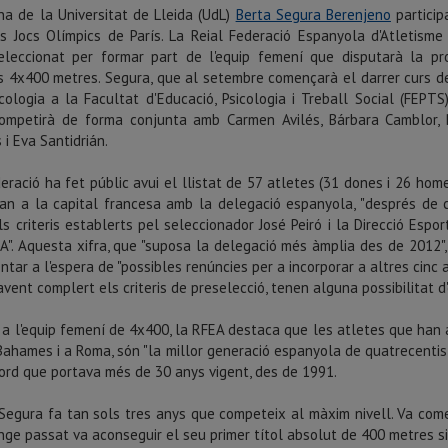
na de la Universitat de Lleida (UdL)
Berta Segura Berenjeno
particip
s Jocs Olímpics de París. La Reial Federació Espanyola d'Atletisme
seleccionat per formar part de l'equip femení que disputarà la p
s 4x400 metres. Segura, que al setembre començarà el darrer curs d
cologia a la Facultat d'Educació, Psicologia i Treball Social (FEPTS
competirà de forma conjunta amb Carmen Avilés, Bárbara Camblor, 
 i Eva Santidrián.
eració ha fet públic avui el llistat de 57 atletes (31 dones i 26 hom
ran a la capital francesa amb la delegació espanyola, "després de 
s criteris establerts pel seleccionador José Peiró i la Direcció Espor
A". Aquesta xifra, que "suposa la delegació més àmplia des de 2012",
tar a l'espera de "possibles renúncies per a incorporar a altres cinc 
avent complert els criteris de preselecció, tenen alguna possibilitat d
a l'equip femení de 4x400, la RFEA destaca que les atletes que ha
Bahames i a Roma, són "la millor generació espanyola de quatrecentist
ord que portava més de 30 anys vigent, des de 1991.
Segura fa tan sols tres anys que competeix al màxim nivell. Va come
ge passat va aconseguir el seu primer títol absolut de 400 metres 