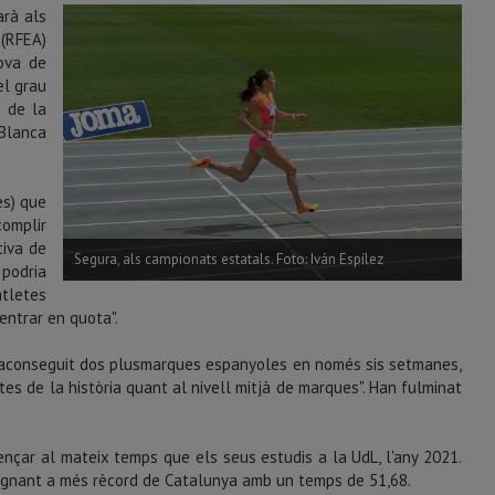
arà als
 (RFEA)
rova de
el grau
) de la
Blanca
es) que
complir
tiva de
Segura, als campionats estatals. Foto: Iván Espílez
 podria
atletes
'entrar en quota".
n aconseguit dos plusmarques espanyoles en només sis setmanes,
es de la història quant al nivell mitjà de marques". Han fulminat
nçar al mateix temps que els seus estudis a la UdL, l'any 2021.
signant a més rècord de Catalunya amb un temps de 51,68.