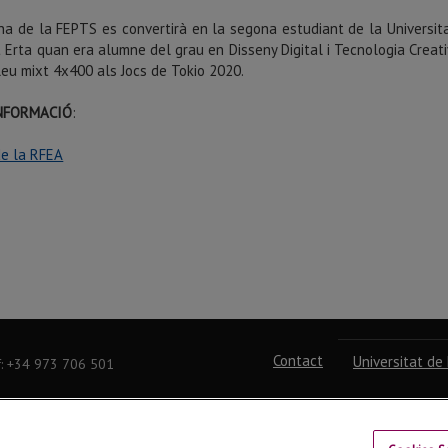
na de la FEPTS es convertirà en la segona estudiant de la Universita
 Erta quan era alumne del grau en Disseny Digital i Tecnologia Creativa
leu mixt 4x400 als Jocs de Tokio 2020.
NFORMACIÓ
:
de la RFEA
Contact
Universitat de 
f: +34 973 706 501