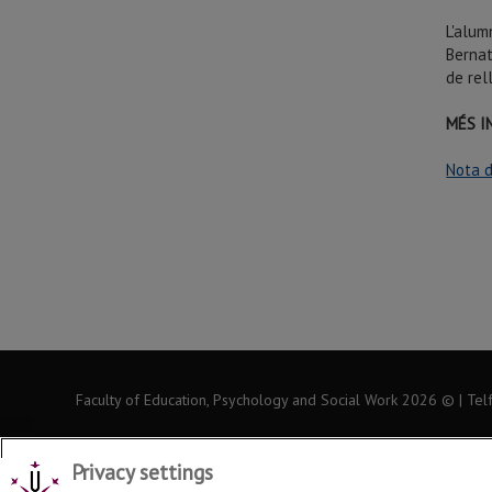
L'alum
Bernat
de rel
MÉS I
Nota 
Faculty of Education, Psychology and Social Work
2026
© | Tel
Privacy settings