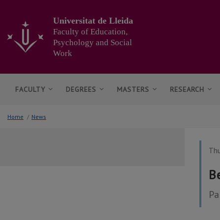
Go
to
Universitat de Lleida
the
Faculty of Education,
main
Psychology and Social
content
Work
of
the
page
FACULTY
DEGREES
MASTERS
RESEARCH
Home
/
News
Thu
B
Pa