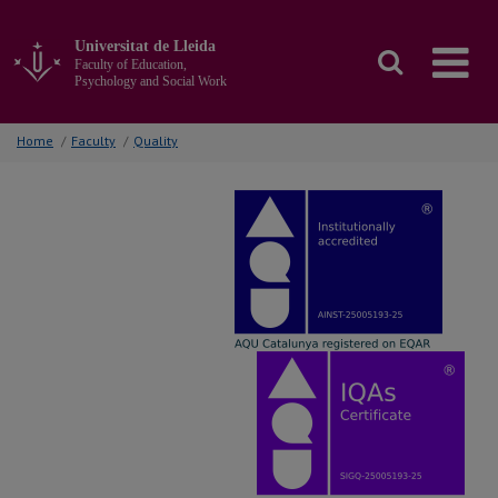
Go
to
Universitat de Lleida
the
Faculty of Education,
main
Psychology and Social Work
content
of
Home
/
Faculty
/
Quality
the
page