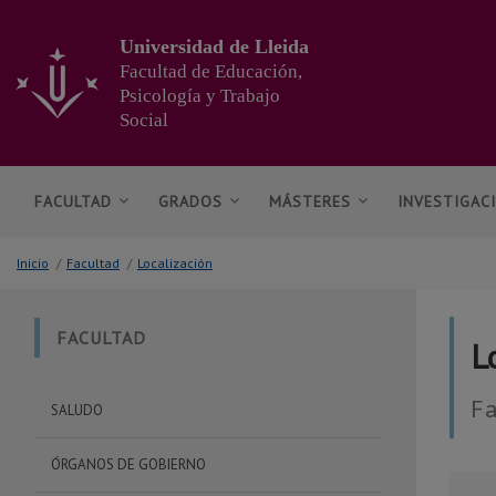
Ir
al
Universidad de Lleida
contenido
Facultad de Educación,
principal
Psicología y Trabajo
de
Social
la
página
FACULTAD
GRADOS
MÁSTERES
INVESTIGAC
Inicio
/
Facultad
/
Localización
FACULTAD
L
Fa
SALUDO
ÓRGANOS DE GOBIERNO