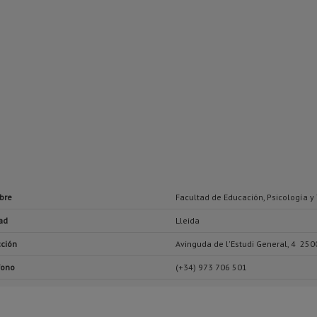
bre
Facultad de Educación, Psicología y 
ad
Lleida
cción
Avinguda de l'Estudi General, 4 250
fono
(+34) 973 706 501