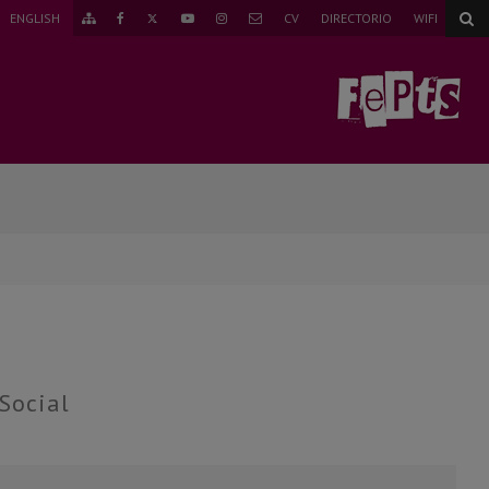
TWITTER
ENGLISH
CV
DIRECTORIO
WIFI
IR
FACEBOOK
YOUTUBE
INSTAGRAM
CORREO
AL
MAPA
WEB
 Social