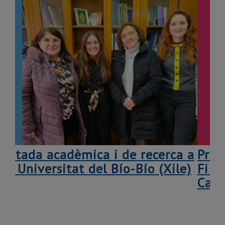
da acadèmica i de recerca a
Premiats 
niversitat del Bío-Bío (Xile)
Fi de Gra
Cataluny