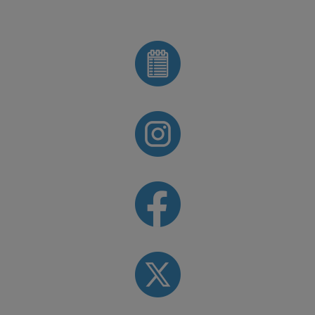
da a Beja (Portugal)
XXI Conc
Mirades 
Constitució del ju