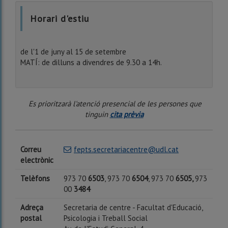
Horari d'estiu
de l'1 de juny al 15 de setembre
MATÍ: de dilluns a divendres de 9.30 a 14h.
Es prioritzarà l'atenció presencial de les persones que
tinguin
cita prèvia
Correu
fepts.secretariacentre@udl.cat
electrònic
Telèfons
973 70
6503
, 973 70
6504
, 973 70
6505,
973
00
3484
Adreça
Secretaria de centre - Facultat d'Educació,
postal
Psicologia i Treball Social