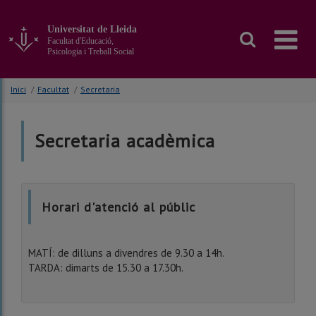
Anar
al
Universitat de Lleida
contingut
Facultat d'Educació,
principal
Psicologia i Treball Social
de
la
Inici
/
Facultat
/
Secretaria
pàgina
Secretaria acadèmica
Horari d'atenció al públic
MATÍ: de dilluns a divendres de 9.30 a 14h.
TARDA: dimarts de 15.30 a 17.30h.