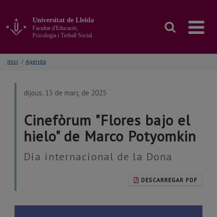
Anar
al
Universitat de Lleida
contingut
Facultat d'Educació,
principal
Psicologia i Treball Social
de
la
Inici
/
Agenda
pàgina
dijous, 13 de març de 2025
Cinefòrum "Flores bajo el
hielo" de Marco Potyomkin
Dia internacional de la Dona
DESCARREGAR PDF