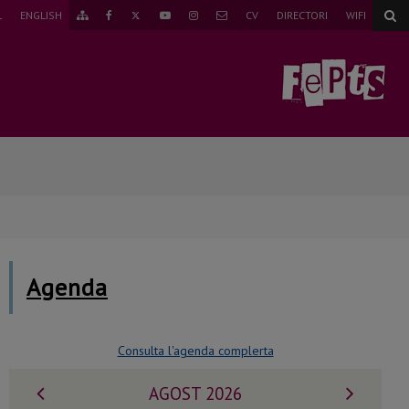
TWITTER
L
ENGLISH
CV
DIRECTORI
WIFI
ANAR
FAEBOOK
YOUTUBE
INSTAGRAM
CORREU
AL
MAPA
WEB
Agenda
Consulta l'agenda complerta
Mes
Mes
AGOST 2026