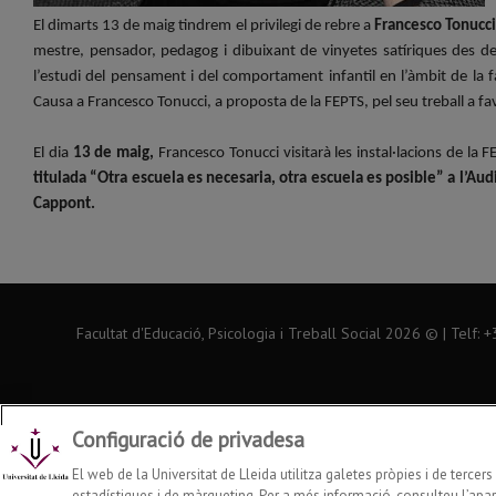
El dimarts 13 de maig tindrem el privilegi de rebre a
Francesco Tonucc
mestre, pensador, pedagog i dibuixant de vinyetes satíriques des del 
l’estudi del pensament i del comportament infantil en l’àmbit de la fam
Causa a Francesco Tonucci, a proposta de la FEPTS, pel seu treball a favo
El dia
13 de maig,
Francesco Tonucci visitarà les instal·lacions de la 
titulada “Otra escuela es necesaria, otra escuela es posible” a l’Au
Cappont.
Facultat d'Educació, Psicologia i Treball Social
2026
© | Telf: 
Configuració de privadesa
El web de la Universitat de Lleida utilitza galetes pròpies i de tercer
estadístiques i de màrqueting. Per a més informació, consulteu l’apart