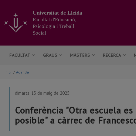
Anar
al
Universitat de Lleida
contingut
Facultat d'Educació,
principal
Psicologia i Treball
de
Social
la
pàgina
FACULTAT
GRAUS
MÀSTERS
RECERCA
Inici
/
Agenda
dimarts, 13 de maig de 2025
Conferència "Otra escuela es 
posible" a càrrec de Francesc