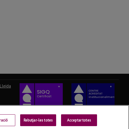
Lleida
ració
Rebutjar-les totes
Acceptar totes