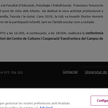
i
a la Facultat d’Educació, Psicologia i Treball Social. Francesco Tonucci és
punt de vista dels infants. Ha dedicat la seva activitat professional a
ília, l’escola i la ciutat. L’any 2016, la UdL va investir Doctor Honoris
r de la participació infantil, tant en l’àmbit escolar com a ciutadà.
FEPTS a les 16.00h. A continuació, a les 18:00h, realitzarà la
conferència
ditori del Centre de Cultures i Cooperació Transfrontera del Campus de
Contactar
Universitat de 
+34 973 706 501
Configu
s per gestionar les vostres preferències amb finalitats
at de política de galetes a l'
Avís legal