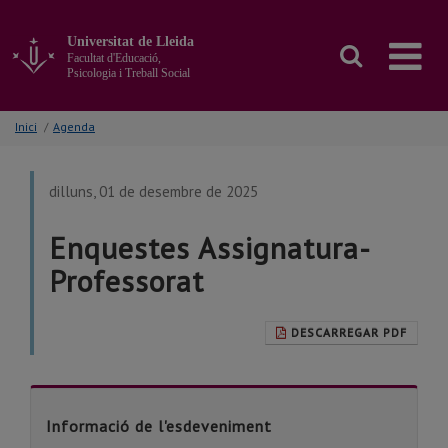
Anar
al
Universitat de Lleida
contingut
Facultat d'Educació,
principal
Psicologia i Treball Social
de
la
Inici
/
Agenda
pàgina
dilluns, 01 de desembre de 2025
Enquestes Assignatura-
Professorat
DESCARREGAR PDF
Informació de l'esdeveniment