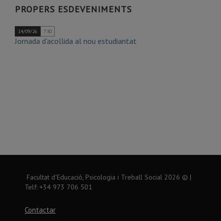
Agost
Agost
Agost
Agost
Agost
Agost
Agost
de
PROPERS ESDEVENIMENTS
Agost
14/09/26
7:30
Jornada d'acollida al nou estudiantat
Facultat d'Educació, Psicologia i Treball Social
2026
© |
Telf: +34 973 706 501
Contactar