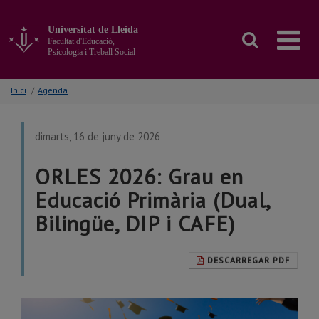
Anar
al
Universitat de Lleida
contingut
Facultat d'Educació,
principal
Psicologia i Treball Social
de
la
Inici
/
Agenda
pàgina
dimarts, 16 de juny de 2026
ORLES 2026: Grau en
Educació Primària (Dual,
Bilingüe, DIP i CAFE)
DESCARREGAR PDF