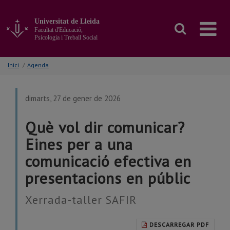
Anar
al
Universitat de Lleida
contingut
Facultat d'Educació,
principal
Psicologia i Treball Social
de
la
Inici
/
Agenda
pàgina
dimarts, 27 de gener de 2026
Què vol dir comunicar?
Eines per a una
comunicació efectiva en
presentacions en públic
Xerrada-taller SAFIR
DESCARREGAR PDF