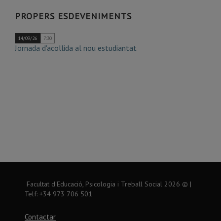
Agost
Agost
Agost
Agost
Agost
Agost
Agost
de
PROPERS ESDEVENIMENTS
Agost
14/09/26
7:30
Jornada d'acollida al nou estudiantat
Facultat d'Educació, Psicologia i Treball Social
2026
© |
Telf: +34 973 706 501
Contactar