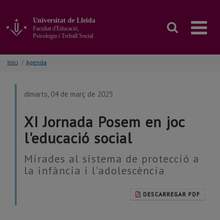
Anar
al
Universitat de Lleida
contingut
Facultat d'Educació,
principal
Psicologia i Treball Social
de
la
Inici
/
Agenda
pàgina
dimarts, 04 de març de 2025
XI Jornada Posem en joc
l'educació social
Mirades al sistema de protecció a
la infància i l'adolescència
DESCARREGAR PDF