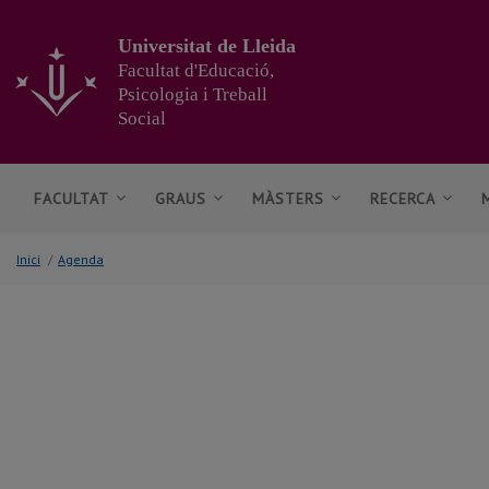
Anar
al
Universitat de Lleida
contingut
Facultat d'Educació,
principal
Psicologia i Treball
de
Social
la
pàgina
FACULTAT
GRAUS
MÀSTERS
RECERCA
Inici
/
Agenda