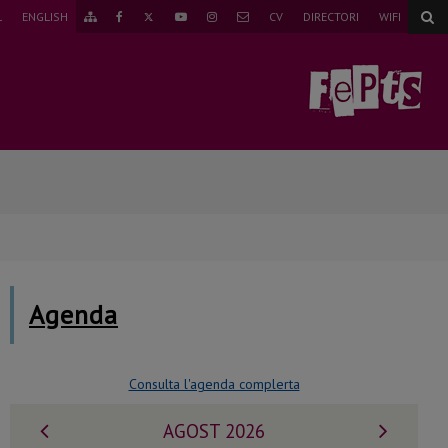
TWITTER
L
ENGLISH
CV
DIRECTORI
WIFI
ANAR
FAEBOOK
YOUTUBE
INSTAGRAM
CORREU
AL
MAPA
WEB
Agenda
Consulta l'agenda complerta
Mes
Mes
AGOST 2026