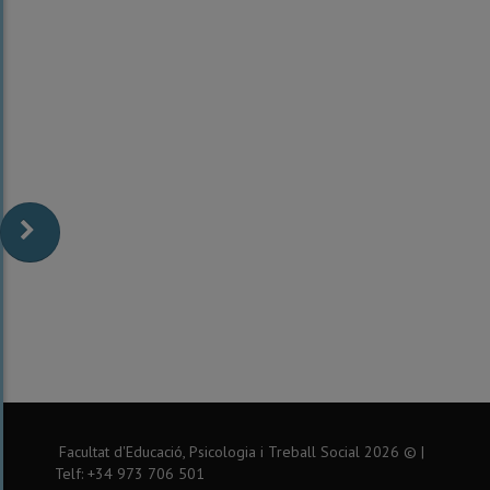
Facultat d'Educació, Psicologia i Treball Social
2026
© |
Telf: +34 973 706 501