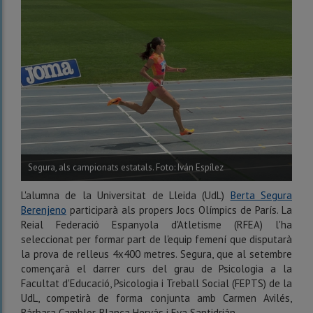
Segura, als campionats estatals. Foto: Iván Espílez
L'alumna de la Universitat de Lleida (UdL)
Berta Segura
Berenjeno
participarà als propers Jocs Olímpics de París. La
Reial Federació Espanyola d'Atletisme (RFEA) l'ha
seleccionat per formar part de l'equip femení que disputarà
la prova de relleus 4x400 metres. Segura, que al setembre
començarà el darrer curs del grau de Psicologia a la
Facultat d'Educació, Psicologia i Treball Social (FEPTS) de la
UdL, competirà de forma conjunta amb Carmen Avilés,
Bárbara Camblor, Blanca Hervás i Eva Santidrián.