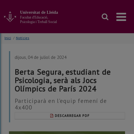
Anar
al
Universitat de Lleida
contingut
Facultat d'Educació,
principal
Psicologia i Treball Social
de
la
Inici
/
Notícies
pàgina
dijous, 04 de juliol de 2024
Berta Segura, estudiant de
Psicologia, serà als Jocs
Olímpics de París 2024
Participarà en l'equip femení de
4x400
DESCARREGAR PDF