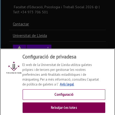
Facultat d'Educació, Psicologia i Treball Social
2026
© |
Telf: +34 973 706 501
Contactar
Universitat de Lleida
Configuració de privadesa
El web de la Universitat de Lleida utilitza galetes
pròpies i de tercers per gestionar les vostres
preferències amb finalitats estadístiques i de
màrqueting. Per a més informació, consulteu l’apartat
de política de galetes a l'
Avís legal
Configuració
Rebutjar-les totes