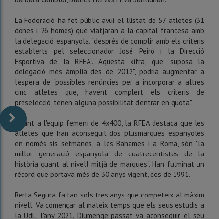
La Federació ha fet públic avui el llistat de 57 atletes (31
dones i 26 homes) que viatjaran a la capital francesa amb
la delegació espanyola, "després de complir amb els criteris
establerts pel seleccionador José Peiró i la Direcció
Esportiva de la RFEA". Aquesta xifra, que "suposa la
delegació més àmplia des de 2012", podria augmentar a
l'espera de "possibles renúncies per a incorporar a altres
cinc atletes que, havent complert els criteris de
preselecció, tenen alguna possibilitat d'entrar en quota".
Quant a l'equip femení de 4x400, la RFEA destaca que les
atletes que han aconseguit dos plusmarques espanyoles
en només sis setmanes, a les Bahames i a Roma, són "la
millor generació espanyola de quatrecentistes de la
història quant al nivell mitjà de marques". Han fulminat un
rècord que portava més de 30 anys vigent, des de 1991.
Berta Segura fa tan sols tres anys que competeix al màxim
nivell. Va començar al mateix temps que els seus estudis a
la UdL, l'any 2021. Diumenge passat va aconseguir el seu