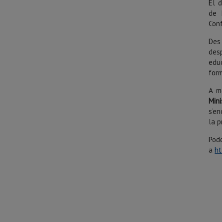
El d
de 
Con
Des
des
edu
form
A m
Min
s’en
la p
Po
a
ht