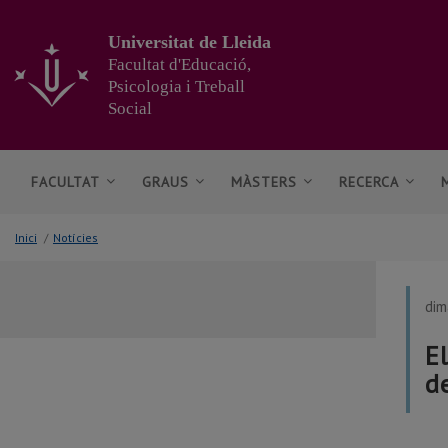
Anar
al
Universitat de Lleida
contingut
Facultat d'Educació,
principal
Psicologia i Treball
de
Social
la
pàgina
FACULTAT
GRAUS
MÀSTERS
RECERCA
Inici
/
Notícies
dim
E
d