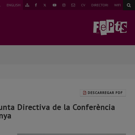
TWITTER
L
ENGLISH
CV
DIRECTORI
WIFI
ANAR
FAEBOOK
YOUTUBE
INSTAGRAM
CORREU
AL
MAPA
WEB
DESCARREGAR PDF
Junta Directiva de la Conferència
anya