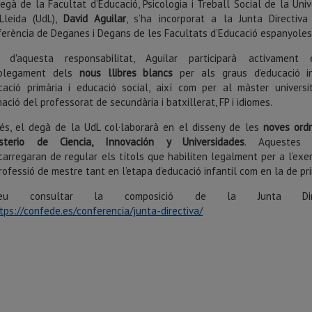
egà de la Facultat d’Educació, Psicologia i Treball Social de la Univ
Lleida (UdL),
David Aguilar
, s’ha incorporat a la Junta Directiv
ferència de Deganes i Degans de les Facultats d’Educació espanyoles
 d'aquesta responsabilitat, Aguilar participarà activament
plegament dels
nous llibres blancs
per als graus d’educació inf
cació primària i educació social, així com per al màster universi
ació del professorat de secundària i batxillerat, FP i idiomes.
és, el degà de la UdL col·laborarà en el disseny de les
noves ord
isterio de Ciencia, Innovación y Universidades
. Aquestes 
carregaran de regular els títols que habiliten legalment per a l’exer
rofessió de mestre tant en l’etapa d’educació infantil com en la de pri
deu consultar la composició de la Junta Dire
tps://confede.es/conferencia/junta-directiva/