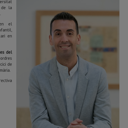
ersitat
a de la
.
 en el
antil,
tari en
res del
ordres
cici de
mària.
ctiva