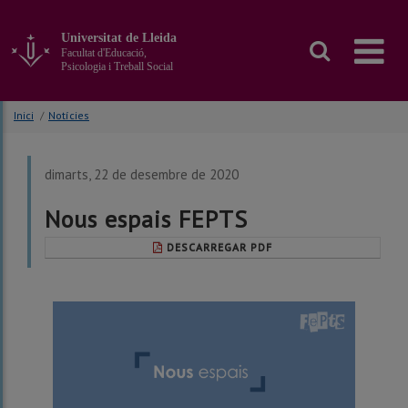
Anar
al
Universitat de Lleida
contingut
Facultat d'Educació,
principal
Psicologia i Treball Social
de
la
Inici
/
Notícies
pàgina
dimarts, 22 de desembre de 2020
Nous espais FEPTS
DESCARREGAR PDF