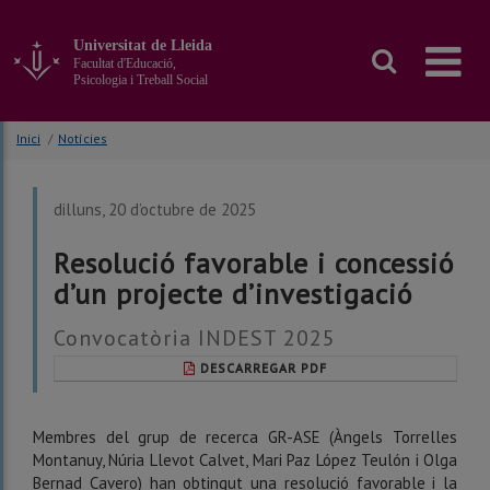
Anar
al
Universitat de Lleida
contingut
Facultat d'Educació,
principal
Psicologia i Treball Social
de
la
Inici
/
Notícies
pàgina
dilluns, 20 d’octubre de 2025
Resolució favorable i concessió
d’un projecte d’investigació
Convocatòria INDEST 2025
DESCARREGAR PDF
Membres del grup de recerca GR-ASE (Àngels Torrelles
Montanuy, Núria Llevot Calvet, Mari Paz López Teulón i Olga
Bernad Cavero) han obtingut una resolució favorable i la