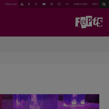
TWITTER
L
ENGLISH
CV
DIRECTORI
WIFI
ANAR
FAEBOOK
YOUTUBE
INSTAGRAM
CORREU
AL
MAPA
WEB