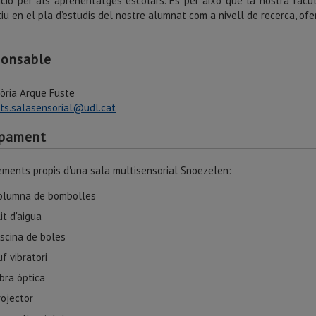
ció per als aprenentatges escolars. És per això que la nostra facu
iu en el pla d’estudis del nostre alumnat com a nivell de recerca, of
ponsable
lòria Arque Fuste
ts.salasensorial@udl.cat
ipament
ements propis d'una sala multisensorial Snoezelen:
olumna de bombolles
lit d'aigua
iscina de boles
uf vibratori
ibra òptica
rojector