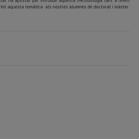
ltat ha apostat per introduir aquesta metodologia tant a nivell
erint aquesta temàtica als nostres alumnes de doctorat i màster.