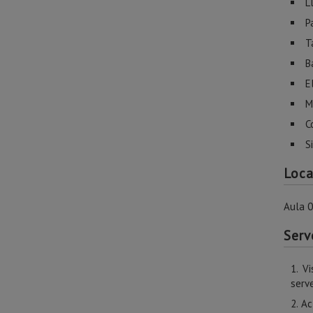
L
P
T
B
E
M
C
S
Loca
Aula 
Serv
Vi
serve
Ac