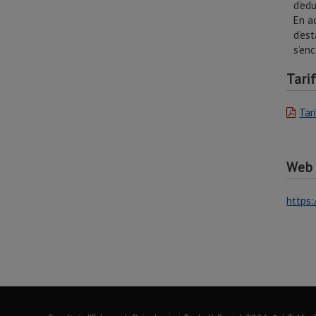
d’ed
En aq
d’es
s’en
Tari
Tar
Web 
https: