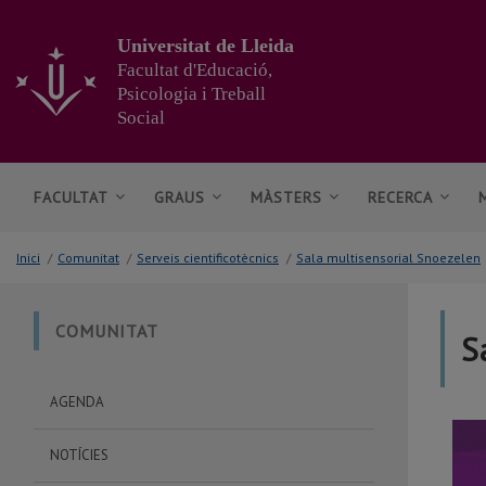
Anar
al
Universitat de Lleida
contingut
Facultat d'Educació,
principal
Psicologia i Treball
de
Social
la
pàgina
FACULTAT
GRAUS
MÀSTERS
RECERCA
Inici
/
Comunitat
/
Serveis cientificotècnics
/
Sala multisensorial Snoezelen
COMUNITAT
S
AGENDA
NOTÍCIES