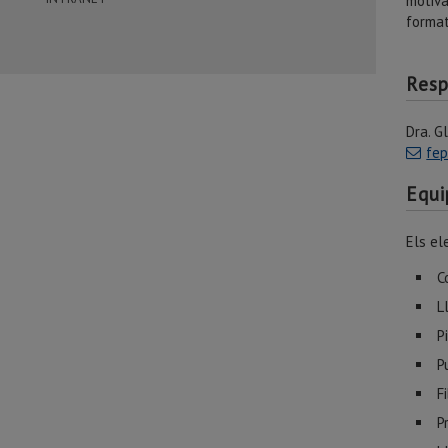
motiva
format
Res
Dra. G
fep
Equ
Els el
C
L
P
P
F
P