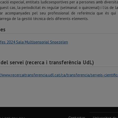
ucació especial, entitats ludicoesportives per a persones amb diversita
uest cas, la periodicitat és regular (setmanal o quinzenal) i l’ús de l
tar acompanyades pel seu professional de referència que és qui 
carrega de la gestió tècnica dels diferents elements.
fes
ifes 2024 Sala Multisensorial Snoezelen
del servei (recerca i transferència UdL)
//www.recercaitransferencia.udl.cat/ca/transferencia/serveis-cientific
Contactar