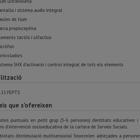
lum ultravioleta
antalla i sistema audio integrat
aules de llum
arca propioceptiva
lements tàctils i olfactius
icròfon
ontroladors
istema SHX d'activació i control integrat de tots els elements
lització
0.13 FEPTS
eis que s'ofereixen
sites puntuals en petit grup (5-6 persones) d’entitats educatives i
is d’intervenció socioeducativa de la cartera de Serveis Socials.
tivitats d’estimulació multisensorial Snoezelen adreçades a persones