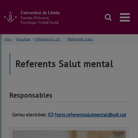
Anar
al
Universitat de Lleida
contingut
Facultat d'Educació,
principal
Psicologia i Treball Social
de
la
Inici
/
Facultat
/
Informació i Orientació Estudiantat
/
Referents Salut mental
pàgina
Referents Salut mental
Responsables
Correu electrònic:
fepts.referentsalutmental@udl.cat