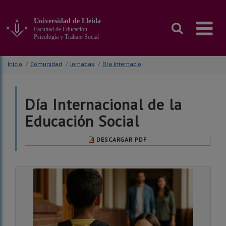
Ir
al
Universidad de Lleida
contenido
Facultad de Educación,
principal
Psicología y Trabajo Social
de
la
Inicio
/
Comunidad
/
Jornadas
/
Día Internacional de la Educación Social
página
Día Internacional de la
Educación Social
DESCARGAR PDF