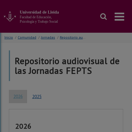
Ir
al
Universidad de Lleida
contenido
Facultad de Educación,
principal
Psicología y Trabajo Social
de
la
Inicio
/
Comunidad
/
Jornadas
/
Repositorio audiovisual de las Jornadas FEPTS
página
Repositorio audiovisual de
las Jornadas FEPTS
2026
2025
2026