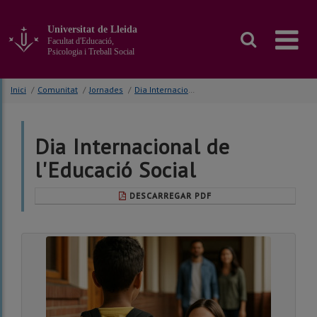
Anar
al
Universitat de Lleida
contingut
Facultat d'Educació,
principal
Psicologia i Treball Social
de
la
Inici
/
Comunitat
/
Jornades
/
Dia Internacional de l'Educació Social
pàgina
Dia Internacional de
l'Educació Social
DESCARREGAR PDF