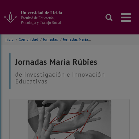
Ir
al
Universidad de Lleida
contenido
Facultad de Educación,
principal
Psicología y Trabajo Social
de
la
Inicio
/
Comunidad
/
Jornadas
/
Jornadas Maria Rúbies
página
Jornadas Maria Rúbies
de Investigación e Innovación
Educativas